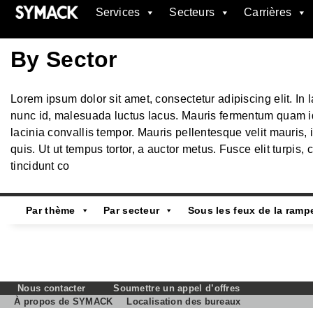
Services
Secteurs
Carrières
SYMACK
By Sector
Lorem ipsum dolor sit amet, consectetur adipiscing elit. In 
nunc id, malesuada luctus lacus. Mauris fermentum quam id 
lacinia convallis tempor. Mauris pellentesque velit mauris, i
quis. Ut ut tempus tortor, a auctor metus. Fusce elit turpis, 
tincidunt co
Par thème
Par secteur
Sous les feux de la ramp
Nous contacter
Soumettre un appel d’offres
À propos de SYMACK
Localisation des bureaux