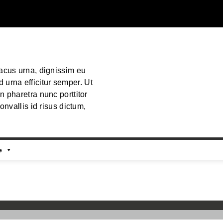
lacus urna, dignissim eu
urna efficitur semper. Ut
n pharetra nunc porttitor
convallis id risus dictum,
e