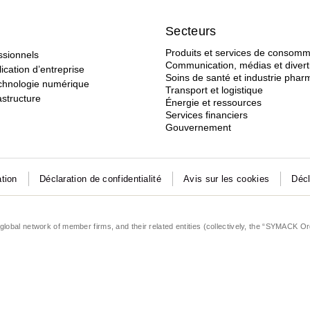
Secteurs
Produits et services de consomm
ssionnels
Communication, médias et diver
ication d’entreprise
Soins de santé et industrie pha
echnologie numérique
Transport et logistique
astructure
Énergie et ressources
Services financiers
Gouvernement
ation
Déclaration de confidentialité
Avis sur les cookies
Décl
lobal network of member firms, and their related entities (collectively, the “SYMACK Or