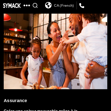
CA (French)
SYMACK
Assurance