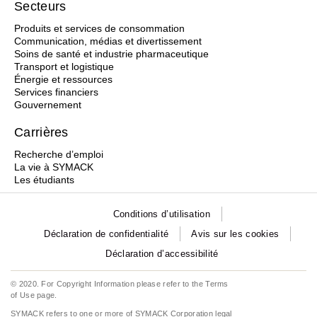
Secteurs
Produits et services de consommation
Communication, médias et divertissement
Soins de santé et industrie pharmaceutique
Transport et logistique
Énergie et ressources
Services financiers
Gouvernement
Carrières
Recherche d’emploi
La vie à SYMACK
Les étudiants
Conditions d’utilisation
Déclaration de confidentialité
Avis sur les cookies
Déclaration d’accessibilité
© 2020. For Copyright Information please refer to the
Terms
of Use
page.
SYMACK refers to one or more of SYMACK Corporation legal